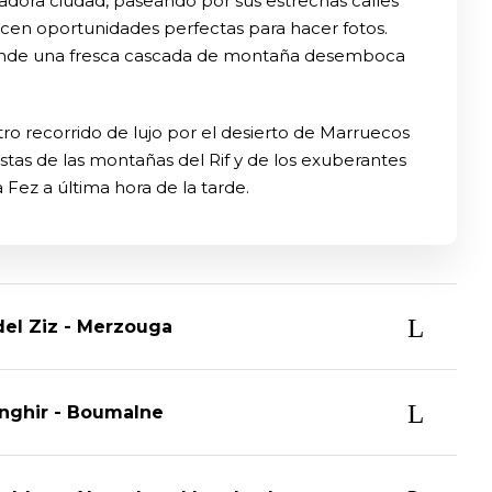
adora ciudad, paseando por sus estrechas calles
ecen oportunidades perfectas para hacer fotos.
, donde una fresca cascada de montaña desemboca
stro recorrido de lujo por el desierto de Marruecos
istas de las montañas del Rif y de los exuberantes
Fez a última hora de la tarde.
e del Ziz - Merzouga
inghir - Boumalne