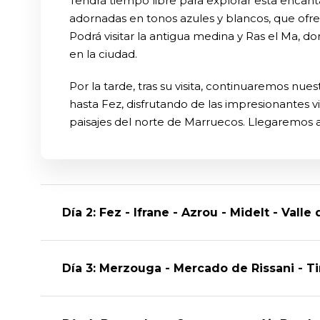
Tendrá tiempo libre para explorar esta encant
adornadas en tonos azules y blancos, que ofr
Podrá visitar la antigua medina y Ras el Ma
en la ciudad.
Por la tarde, tras su visita, continuaremos nue
hasta Fez, disfrutando de las impresionantes v
paisajes del norte de Marruecos. Llegaremos a 
Día 2: Fez - Ifrane - Azrou - Midelt - Vall
Día 3: Merzouga - Mercado de Rissani - T